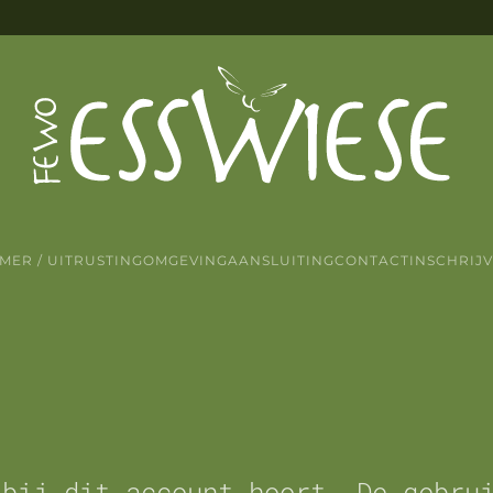
MER / UITRUSTING
OMGEVING
AANSLUITING
CONTACT
INSCHRIJ
 bij dit account hoort. De gebru