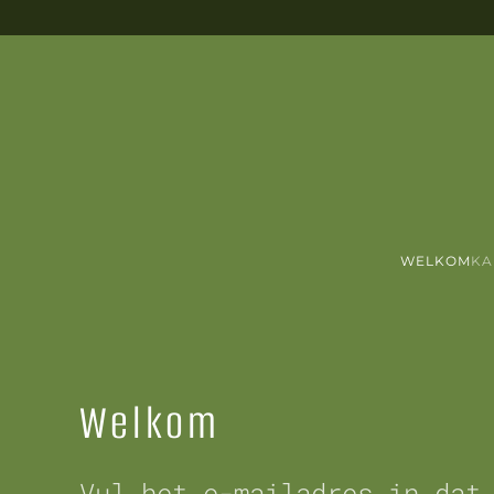
Terug naar hoofdinhoud
WELKOM
KA
Welkom
Vul het e-mailadres in dat