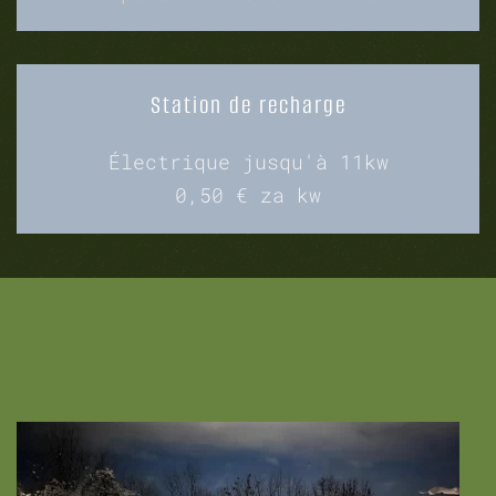
Station de recharge
Électrique jusqu'à 11kw
0,50 € za kw