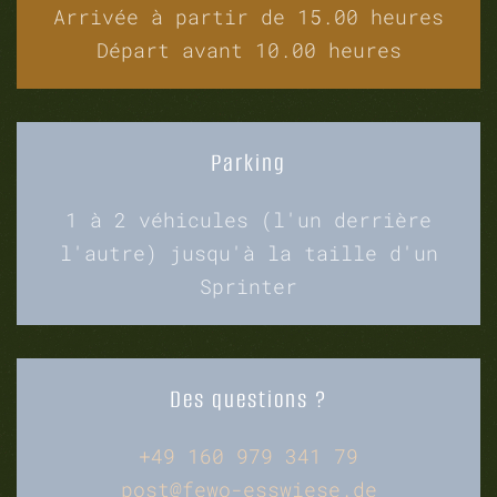
Arrivée à partir de 15.00 heures
Départ avant 10.00 heures
Parking
1 à 2 véhicules (l'un derrière
l'autre) jusqu'à la taille d'un
Sprinter
Des questions ?
+49 160 979 341 79
post@fewo-esswiese.de