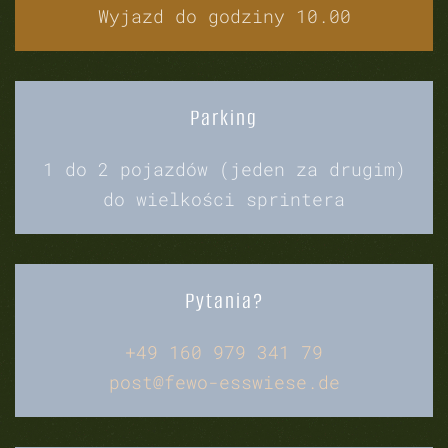
Wyjazd do godziny 10.00
Parking
1 do 2 pojazdów (jeden za drugim)
do wielkości sprintera
Pytania?
+49 160 979 341 79
post@fewo-esswiese.de