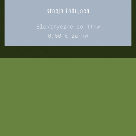
Stacja ładująca
Elektryczne do 11kw
0,50 € za kw