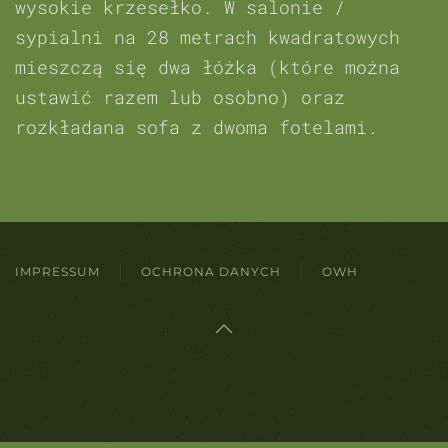
wysokie krzesełko. W salonie /
sypialni na 28 metrach kwadratowych
mieszczą się dwa łóżka (które można
ustawić razem lub osobno) oraz
rozkładana sofa z dwoma fotelami.
IMPRESSUM
OCHRONA DANYCH
OWH