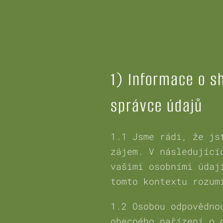
1) Informace o s
správce údajů
1.1 Jsme rádi, že js
zájem. V následující
vašimi osobními údaj
tomto kontextu rozum
1.2 Osobou odpovědno
obecného nařízení o 