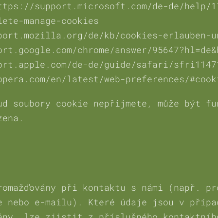
ttps://support.microsoft.com/de-de/help/1
lete-manage-cookies
port.mozilla.org/de/kb/cookies-erlauben-u
ort.google.com/chrome/answer/95647?hl=de&
ort.apple.com/de-de/guide/safari/sfri1147
opera.com/en/latest/web-preferences/#cook
ud soubory cookie nepřijmete, může být fu
zena.
romažďovány při kontaktu s námi (např. pr
e nebo e-mailu). Které údaje jsou v přípa
ány, lze zjistit z příslušného kontaktníh