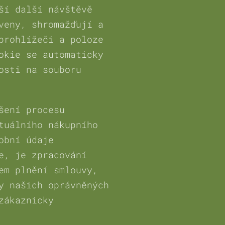
ší další návštěvě
veny, shromažďují a
prohlížeči a poloze
okie se automaticky
osti na souboru
šení procesu
tuálního nákupního
obní údaje
e, je zpracování
em plnění smlouvy,
y našich oprávněných
zákaznicky