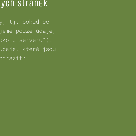
vých stránek
y, tj. pokud se
jeme pouze údaje,
okolu serveru").
údaje, které jsou
obrazit: