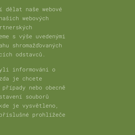
í dělat naše webové
našich webových
rtnerských
eme s výše uvedenými
ahu shromažďovaných
cích odstavců.
yli informováni o
zda je chcete
 případy nebo obecně
stavení souborů
kde je vysvětleno,
příslušné prohlížeče