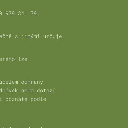
0 979 341 79,
ečně s jinými určuje
erého lze
účelem ochrany
dnávek nebo dotazů
í poznáte podle