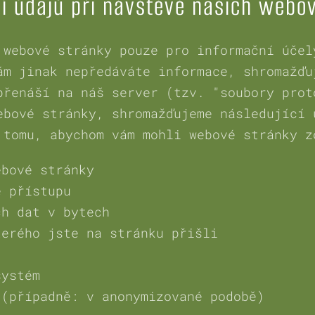
 údajů při návštěvě našich webo
 webové stránky pouze pro informační účel
ám jinak nepředáváte informace, shromažďu
přenáší na náš server (tzv. "soubory prot
ebové stránky, shromažďujeme následující 
 tomu, abychom vám mohli webové stránky z
ebové stránky
ě přístupu
ch dat v bytech
terého jste na stránku přišli
systém
 (případně: v anonymizované podobě)