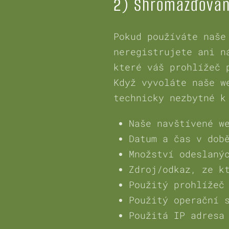
2) Shromažďování
Pokud používáte naše
neregistrujete ani n
které váš prohlížeč 
Když vyvoláte naše w
technicky nezbytné k
Naše navštívené w
Datum a čas v dob
Množství odeslaný
Zdroj/odkaz, ze k
Použitý prohlížeč
Použitý operační 
Použitá IP adresa