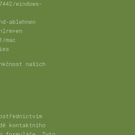
7442/windows-
nd-ablehnen
hlrm=en
1/mac
ies
nkčnost našich
ostřednictvím
dě kontaktního
o formuláře. Tyto