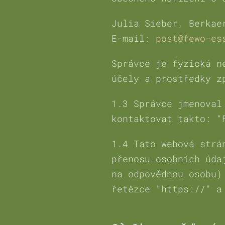
Julia Sieber, Berkae
E-mail:
post@fewo-es
Správce je fyzická n
účely a prostředky z
1.3 Správce jmenoval
kontaktovat takto: "
1.4 Tato webová strá
přenosu osobních úda
na odpovědnou osobu)
řetězce "https://" a