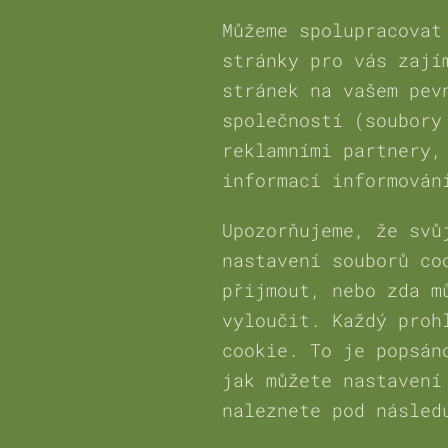
Můžeme spolupracovat
stránky pro vás zají
stránek na vašem pev
společností (soubory
reklamními partnery,
informací informován
Upozorňujeme, že svů
nastavení souborů co
přijmout, nebo zda m
vyloučit. Každý proh
cookie. To je popsán
jak můžete nastavení
naleznete pod násled